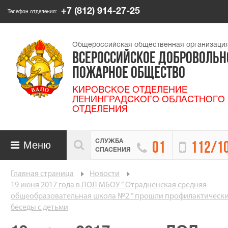
+7 (812) 914-27-25
Телефон отделения:
Общероссийская общественная организаци
ВСЕРОССИЙСКОЕ ДОБРОВОЛЬН
ПОЖАРНОЕ ОБЩЕСТВО
КИРОВСКОЕ ОТДЕЛЕНИЕ
ЛЕНИНГРАДСКОГО ОБЛАСТНОГО
ОТДЕЛЕНИЯ
СЛУЖБА

Меню


01
112/1

СПАСЕНИЯ
Главная страница
Новости
19 июня 2017 года в ЛОЛ МБОУ ” Отрадненская средняя
общеобразовательная школа №2 ” прошли профилактическ
беседы с детьми