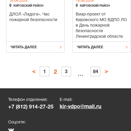
16.06.2026
16.06.2026


КИРОВСКИЙ РАЙОН
КИРОВСКИЙ РАЙОН
ДЛОЛ «Ладога». Час
Виар-проект от
пожарной безопасности
Кировского МО ВДПО ЛО
в День пожарной
безопасности
Ленинградской области


ЧИТАТЬ ДАЛЕЕ
ЧИТАТЬ ДАЛЕЕ
Пагинация
<
>
2
1
3
84
…
записей
Телефон отделения:
E-mail:
kir-vdpo@mail.ru
+7 (812) 914-27-25
Соцсети: