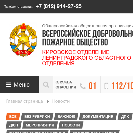
+7 (812) 914-27-25
Телефон отделения:
Общероссийская общественная организаци
ВСЕРОССИЙСКОЕ ДОБРОВОЛЬН
ПОЖАРНОЕ ОБЩЕСТВО
КИРОВСКОЕ ОТДЕЛЕНИЕ
ЛЕНИНГРАДСКОГО ОБЛАСТНОГО
ОТДЕЛЕНИЯ
СЛУЖБА

Меню


01
112/1

СПАСЕНИЯ
Главная страница
Новости
ВСЕ
БЕЗ РУБРИКИ
ВАЖНОЕ!
ДОКУМЕНТАЦИЯ
ДПК
ДЮП
МЕРОПРИЯТИЯ
НОВОСТИ