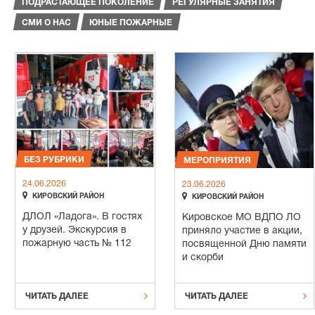
ПОДРАСТАЮЩЕЕ ПОКОЛЕНИЕ
РЕГУЛЯРНЫЕ ЗАНЯТИЯ
СМИ О НАС
ЮНЫЕ ПОЖАРНЫЕ
БЕЗ РУБРИКИ
МЕРОПРИЯТИЯ
24.06.2026
23.06.2026


КИРОВСКИЙ РАЙОН
КИРОВСКИЙ РАЙОН
ДЛОЛ «Ладога». В гостях
Кировское МО ВДПО ЛО
у друзей. Экскурсия в
приняло участие в акции,
пожарную часть № 112
посвященной Дню памяти
и скорби


ЧИТАТЬ ДАЛЕЕ
ЧИТАТЬ ДАЛЕЕ